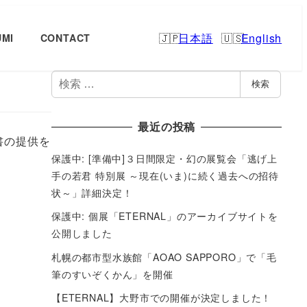
日本語
English
UMI
CONTACT
検
検索
索
最近の投稿
書の提供を
保護中: [準備中]３日間限定・幻の展覧会「逃げ上
手の若君 特別展 ～現在(いま)に続く過去への招待
状～」詳細決定！
保護中: 個展「ETERNAL」のアーカイブサイトを
公開しました
札幌の都市型水族館「AOAO SAPPORO」で「毛
筆のすいぞくかん」を開催
【ETERNAL】大野市での開催が決定しました！