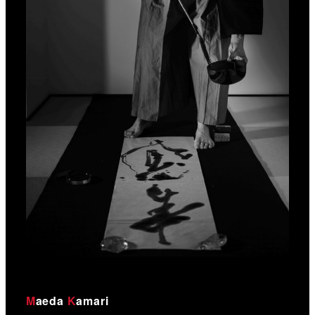
M
aeda
K
amari